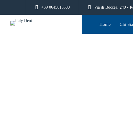
+39 0645615300
Via di Boccea, 240 -
Home
Chi Si