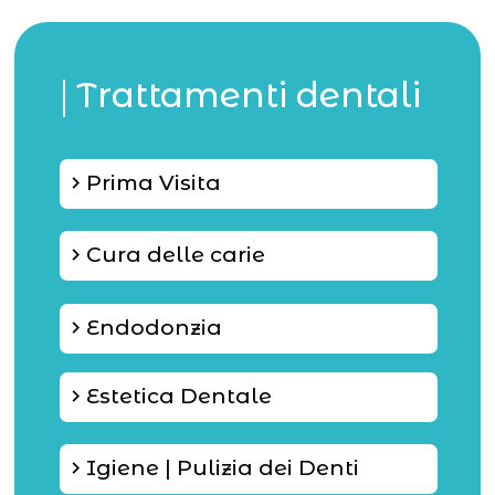
Trattamenti dentali
Prima Visita
keyboard_arrow_right
Cura delle carie
keyboard_arrow_right
Endodonzia
keyboard_arrow_right
Estetica Dentale
keyboard_arrow_right
Igiene | Pulizia dei Denti
keyboard_arrow_right