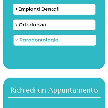
Impianti Dentali
keyboard_arrow_right
Ortodonzia
keyboard_arrow_right
Parodontologia
keyboard_arrow_right
Richiedi un Appuntamento