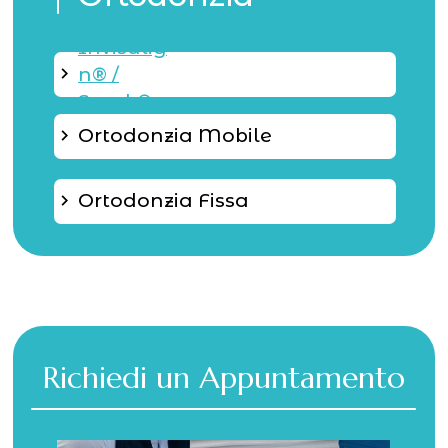
Invisalig
keyboard_arrow_right
n® /
Spark®
Ortodonzia Mobile
keyboard_arrow_right
Ortodonzia Fissa
keyboard_arrow_right
Richiedi un Appuntamento